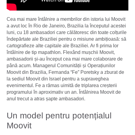
Cea mai mare întâlnire a membrilor din istoria lui Moovit
a avut loc în Rio de Janeiro, Brazilia la începutul acestei
luni, cu 18 ambasadori care călătoresc din toate colțurile
îndepărtate ale Braziliei pentru o misiune ambițioasă: să
cartografieze alte capitale ale Braziliei. Ar fi prima lor
întâlnire de tip mapathlon. Flexând mușchii Moovit,
ambasadorii și-au început cea mai mare colaborare de
până acum. Managerul Comunității și Operațiunilor
Moovit din Brazilia, Fernanda “Fe” Poretsky a zburat de
la sediul Moovit din Israel pentru a supraveghea
evenimentul. Fe a rămas uimită de triplarea creșterii
programului în aproximativ un an. Întâlnirea Moovit de
anul trecut a atras șapte ambasadori.
Un model pentru potențialul
Moovit