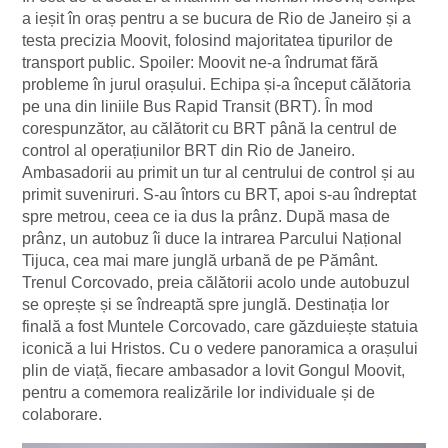
a ieșit în oraș pentru a se bucura de Rio de Janeiro și a
testa precizia Moovit, folosind majoritatea tipurilor de
transport public. Spoiler: Moovit ne-a îndrumat fără
probleme în jurul orașului. Echipa și-a început călătoria
pe una din liniile Bus Rapid Transit (BRT). În mod
corespunzător, au călătorit cu BRT până la centrul de
control al operațiunilor BRT din Rio de Janeiro.
Ambasadorii au primit un tur al centrului de control și au
primit suveniruri. S-au întors cu BRT, apoi s-au îndreptat
spre metrou, ceea ce ia dus la prânz. După masa de
prânz, un autobuz îi duce la intrarea Parcului Național
Tijuca, cea mai mare junglă urbană de pe Pământ.
Trenul Corcovado, preia călătorii acolo unde autobuzul
se oprește și se îndreaptă spre junglă. Destinația lor
finală a fost Muntele Corcovado, care găzduiește statuia
iconică a lui Hristos. Cu o vedere panoramica a orașului
plin de viață, fiecare ambasador a lovit Gongul Moovit,
pentru a comemora realizările lor individuale și de
colaborare.