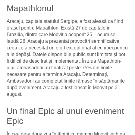
Mapathlonul
Aracaju, capitala statului Sergipe, a fost aleasă ca fiind
orașul pentru Mapathlon. Există 27 de capitale în
Brazilia, dintre care Moovit a acoperit 25 – acum se
laudă 26. Aracaju a prezentat provocări semnificative,
ceea ce a necesitat un efort excepțional al echipei pentru
a le depăși. Datele disponibile public sunt limitate și pot
fi dificil de descifrat și implementat. În ziua Mapathlon-
ului, ambasadorii au finalizat peste 75% din liniile
necesare pentru a termina Aracaju. Determinați,
Ambasadorii au completat liniile rămase în săptămânile
după eveniment. Aracaju a fost lansat în Moovit pe 31
august.
Un final Epic al unui eveniment
Epic
În cea de-a doua zi a întâlnirii cu membri Moovit, echipa