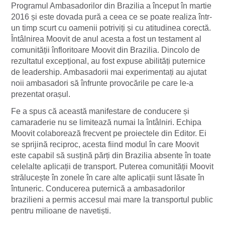
Programul Ambasadorilor din Brazilia a început în martie
2016 și este dovada pură a ceea ce se poate realiza într-
un timp scurt cu oamenii potriviți și cu atitudinea corectă.
Întâlnirea Moovit de anul acesta a fost un testament al
comunității înfloritoare Moovit din Brazilia. Dincolo de
rezultatul excepțional, au fost expuse abilități puternice
de leadership. Ambasadorii mai experimentați au ajutat
noii ambasadori să înfrunte provocările pe care le-a
prezentat orașul.
Fe a spus că această manifestare de conducere și
camaraderie nu se limitează numai la întâlniri. Echipa
Moovit colaborează frecvent pe proiectele din Editor. Ei
se sprijină reciproc, acesta fiind modul în care Moovit
este capabil să susțină părți din Brazilia absente în toate
celelalte aplicații de transport. Puterea comunității Moovit
strălucește în zonele în care alte aplicații sunt lăsate în
întuneric. Conducerea puternică a ambasadorilor
brazilieni a permis accesul mai mare la transportul public
pentru milioane de navetiști.