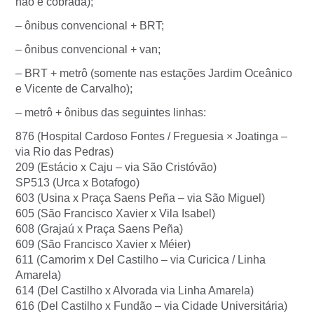
não é cobrada);
– ônibus convencional + BRT;
– ônibus convencional + van;
– BRT + metrô (somente nas estações Jardim Oceânico
e Vicente de Carvalho);
– metrô + ônibus das seguintes linhas:
876 (Hospital Cardoso Fontes / Freguesia × Joatinga –
via Rio das Pedras)
209 (Estácio x Caju – via São Cristóvão)
SP513 (Urca x Botafogo)
603 (Usina x Praça Saens Peña – via São Miguel)
605 (São Francisco Xavier x Vila Isabel)
608 (Grajaú x Praça Saens Peña)
609 (São Francisco Xavier x Méier)
611 (Camorim x Del Castilho – via Curicica / Linha
Amarela)
614 (Del Castilho x Alvorada via Linha Amarela)
616 (Del Castilho x Fundão – via Cidade Universitária)