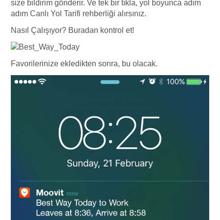
size bildirim gönderir. Ve tek bir tıkla, yol boyunca adım
adım Canlı Yol Tarifi rehberliği alırsınız.
Nasıl Çalışıyor? Buradan kontrol et!
Favorilerinize ekledikten sonra, bu olacak.