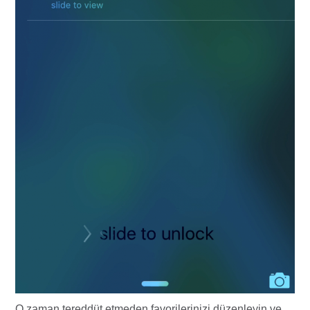
O zaman tereddüt etmeden favorilerinizi düzenleyin ve