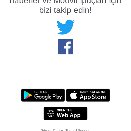
haberler ve Moovit ipuçları için
bizi takip edin!
Privacy Policy
|
Terms
|
Support