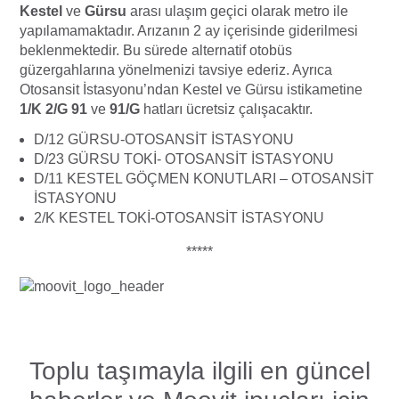
Kestel
ve
Gürsu
arası ulaşım geçici olarak metro ile
yapılamamaktadır. Arızanın 2 ay içerisinde giderilmesi
beklenmektedir. Bu sürede alternatif otobüs
güzergahlarına yönelmenizi tavsiye ederiz. Ayrıca
Otosansit İstasyonu’ndan Kestel ve Gürsu istikametine
1/K 2/G 91
ve
91/G
hatları ücretsiz çalışacaktır.
D/12 GÜRSU-OTOSANSİT İSTASYONU
D/23 GÜRSU TOKİ- OTOSANSİT İSTASYONU
D/11 KESTEL GÖÇMEN KONUTLARI – OTOSANSİT
İSTASYONU
2/K KESTEL TOKİ-OTOSANSİT İSTASYONU
*****
Toplu taşımayla ilgili en güncel