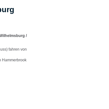
burg
Wilhelmsburg /
luss) fahren von
en Hammerbrook