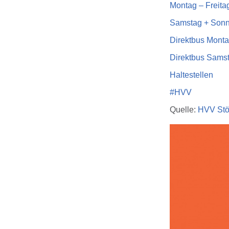
Montag – Freita
Samstag + Sonn
Direktbus Monta
Direktbus Sams
Haltestellen
‪#‎
HVV‬
Quelle:
HVV Stö