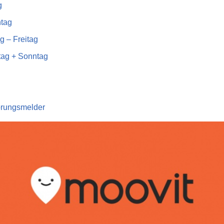
g
tag
g – Freitag
tag + Sonntag
rungsmelder