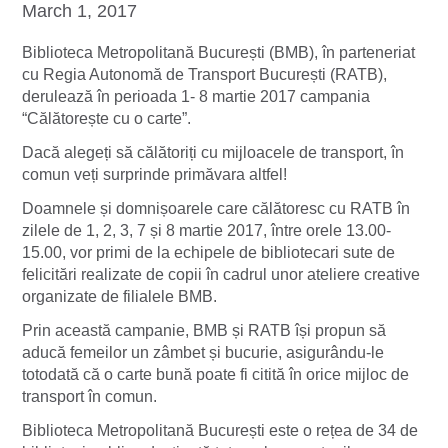
March 1, 2017
Biblioteca Metropolitană București (BMB), în parteneriat
cu Regia Autonomă de Transport București (RATB),
derulează în perioada 1- 8 martie 2017 campania
“Călătorește cu o carte”.
Dacă alegeți să călătoriți cu mijloacele de transport, în
comun veți surprinde primăvara altfel!
Doamnele și domnișoarele care călătoresc cu RATB în
zilele de 1, 2, 3, 7 și 8 martie 2017, între orele 13.00-
15.00, vor primi de la echipele de bibliotecari sute de
felicitări realizate de copii în cadrul unor ateliere creative
organizate de filialele BMB.
Prin această campanie, BMB și RATB își propun să
aducă femeilor un zâmbet și bucurie, asigurându-le
totodată că o carte bună poate fi citită în orice mijloc de
transport în comun.
Biblioteca Metropolitană București este o rețea de 34 de