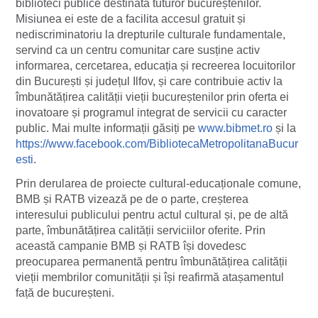
biblioteci publice destinată tuturor bucureștenilor.
Misiunea ei este de a facilita accesul gratuit și
nediscriminatoriu la drepturile culturale fundamentale,
servind ca un centru comunitar care susține activ
informarea, cercetarea, educația și recreerea locuitorilor
din București și județul Ilfov, și care contribuie activ la
îmbunătățirea calității vieții bucureștenilor prin oferta ei
inovatoare și programul integrat de servicii cu caracter
public. Mai multe informații găsiți pe
www.bibmet.ro
și la
https://www.facebook.com/BibliotecaMetropolitanaBucur
esti
.
Prin derularea de proiecte cultural-educaționale comune,
BMB și RATB vizează pe de o parte, creșterea
interesului publicului pentru actul cultural și, pe de altă
parte, îmbunătățirea calității serviciilor oferite. Prin
această campanie BMB și RATB își dovedesc
preocuparea permanentă pentru îmbunătățirea calității
vieții membrilor comunității și își reafirmă atașamentul
față de bucureșteni.