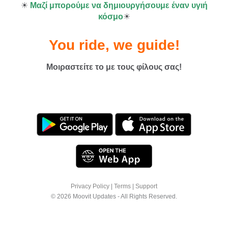
☀
Μαζί μπορούμε να δημιουργήσουμε έναν υγιή
κόσμο
☀
You ride, we guide!
Μοιραστείτε το με τους φίλους σας!
Χρησιμοποιούμε cookies για να σας
προσφέρουμε μια καλύτερη εμπειρία
Privacy Policy
|
Terms
|
Support
περιήγησης. Δείτε το
πολιτική cookies
για
© 2026 Moovit Updates - All Rights Reserved.
περισσότερες πληροφορίες ή κάντε κλικ στο
''Περισσότερες Επιλογές'' για να μάθετε πώς να
αλλάζετε τις ρυθμίσεις σας.