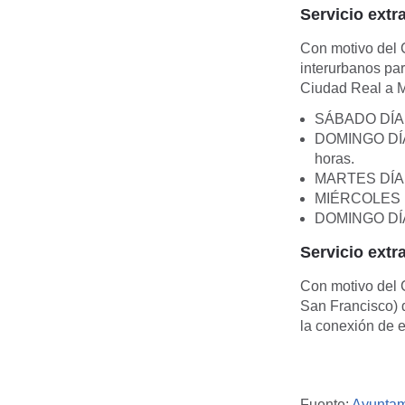
Servicio extr
Con motivo del 
interurbanos pa
Ciudad Real a Mi
SÁBADO DÍA 25
DOMINGO DÍA 2
horas.
MARTES DÍA 2
MIÉRCOLES DÍA
DOMINGO DÍA 5
Servicio extr
Con motivo del C
San Francisco) d
la conexión de e
Fuente:
Ayuntam