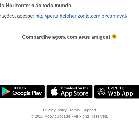
lo Horizonte: é de todo mundo.
mações, acesse:
http://portalbelohorizonte.com.br/carnaval/
Compartilhe agora com seus amigos!
Privacy Policy
|
Terms
|
Support
© 2026 Moovit Updates - All Rights Reserved.