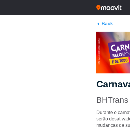
Back
Carnava
BHTrans
Durante o carnav
serão desativad
mudanças da sua