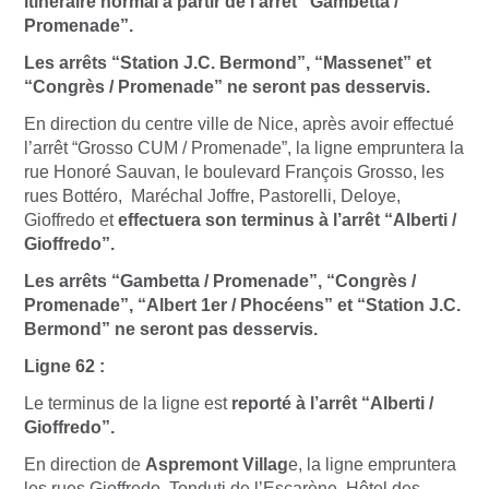
itinéraire normal à partir de l’arrêt “Gambetta /
Promenade”.
Les arrêts “Station J.C. Bermond”, “Massenet” et
“Congrès / Promenade” ne seront pas desservis.
En direction du centre ville de Nice, après avoir effectué
l’arrêt “Grosso CUM / Promenade”, la ligne empruntera la
rue Honoré Sauvan, le boulevard François Grosso, les
rues Bottéro, Maréchal Joffre, Pastorelli, Deloye,
Gioffredo et
effectuera son terminus à l’arrêt “Alberti /
Gioffredo”.
Les arrêts “Gambetta / Promenade”, “Congrès /
Promenade”, “Albert 1er / Phocéens” et “Station J.C.
Bermond” ne seront pas desservis.
Ligne 62 :
Le terminus de la ligne est
reporté à l’arrêt “Alberti /
Gioffredo”.
En direction de
Aspremont Villag
e, la ligne empruntera
les rues Gioffredo, Tonduti de l’Escarène, Hôtel des