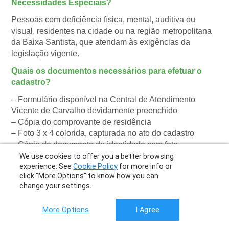
Necessidades Especiais?
Pessoas com deficiência física, mental, auditiva ou
visual, residentes na cidade ou na região metropolitana
da Baixa Santista, que atendam às exigências da
legislação vigente.
Quais os documentos necessários para efetuar o
cadastro?
– Formulário disponível na Central de Atendimento
Vicente de Carvalho devidamente preenchido
– Cópia do comprovante de residência
– Foto 3 x 4 colorida, capturada no ato do cadastro
– Cópia de documento de identidade com foto.
We use cookies to offer you a better browsing
Onde se cadastrar?
experience. See
Cookie Policy
for more info or
click "More Options" to know how you can
Comparecer na Central de Atendimento, localizada na
change your settings.
Av. Tiago Ferreira s/n.
Como proceder em casa de perda ou roubo?
More Options
I Agree
O usuário pode solicitar o bloqueio de duas formas: pelo