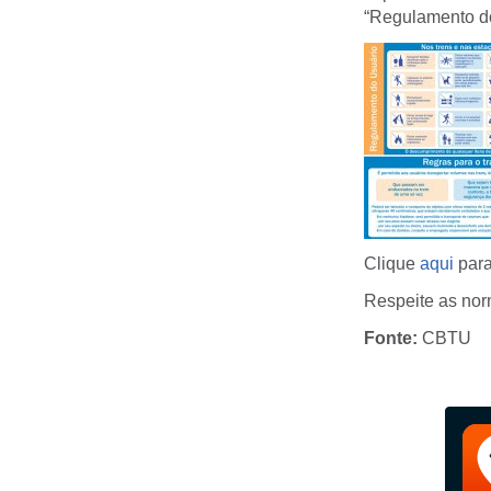
“Regulamento do
Clique
aqui
para
Respeite as nor
Fonte:
CBTU