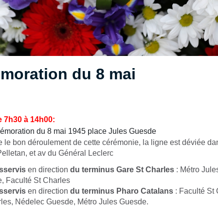
oration du 8 mai
e 7h30 à 14h00:
émoration du 8 mai 1945 place Jules Guesde
e le bon déroulement de cette cérémonie, la ligne est déviée d
Pelletan, et av du Général Leclerc
sservis
en direction
du terminus
Gare St Charles
: Métro Jul
 Faculté St Charles
sservis
en direction
du terminus
Pharo Catalans
: Faculté St 
les, Nédelec Guesde, Métro Jules Guesde.