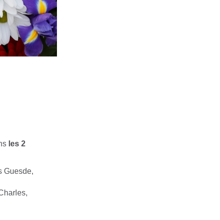
ans
les 2
es Guesde,
Charles,