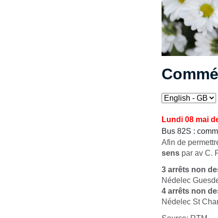
Commém
Lundi 08 mai d
Bus 82S : comm
Afin de permettr
sens
par av C. 
3
arrêts
non de
Nédelec Guesde,
4
arrêts
non de
Nédelec St Char