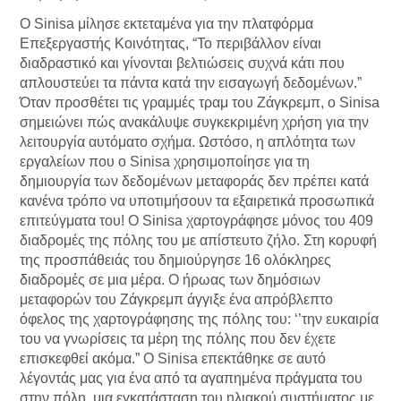
Ο Sinisa μίλησε εκτεταμένα για την πλατφόρμα
Επεξεργαστής Κοινότητας, “Το περιβάλλον είναι
διαδραστικό και γίνονται βελτιώσεις συχνά κάτι που
απλουστεύει τα πάντα κατά την εισαγωγή δεδομένων.”
Όταν προσθέτει τις γραμμές τραμ του Ζάγκρεμπ, ο Sinisa
σημειώνει πώς ανακάλυψε συγκεκριμένη χρήση για την
λειτουργία αυτόματο σχήμα. Ωστόσο, η απλότητα των
εργαλείων που ο Sinisa χρησιμοποίησε για τη
δημιουργία των δεδομένων μεταφοράς δεν πρέπει κατά
κανένα τρόπο να υποτιμήσουν τα εξαιρετικά προσωπικά
επιτεύγματα του! Ο Sinisa χαρτογράφησε μόνος του 409
διαδρομές της πόλης του με απίστευτο ζήλο. Στη κορυφή
της προσπάθειάς του δημιούργησε 16 ολόκληρες
διαδρομές σε μια μέρα. Ο ήρωας των δημόσιων
μεταφορών του Ζάγκρεμπ άγγιξε ένα απρόβλεπτο
όφελος της χαρτογράφησης της πόλης του: ‘’την ευκαιρία
του να γνωρίσεις τα μέρη της πόλης που δεν έχετε
επισκεφθεί ακόμα.” Ο Sinisa επεκτάθηκε σε αυτό
λέγοντάς μας για ένα από τα αγαπημένα πράγματα του
στην πόλη, μια εγκατάσταση του ηλιακού συστήματος με