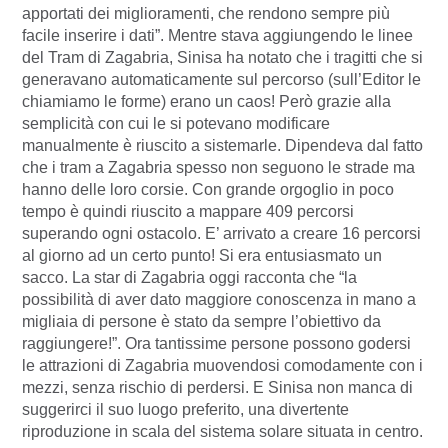
apportati dei miglioramenti, che rendono sempre più
facile inserire i dati”. Mentre stava aggiungendo le linee
del Tram di Zagabria, Sinisa ha notato che i tragitti che si
generavano automaticamente sul percorso (sull’Editor le
chiamiamo le forme) erano un caos! Però grazie alla
semplicità con cui le si potevano modificare
manualmente è riuscito a sistemarle. Dipendeva dal fatto
che i tram a Zagabria spesso non seguono le strade ma
hanno delle loro corsie. Con grande orgoglio in poco
tempo è quindi riuscito a mappare 409 percorsi
superando ogni ostacolo. E’ arrivato a creare 16 percorsi
al giorno ad un certo punto! Si era entusiasmato un
sacco. La star di Zagabria oggi racconta che “la
possibilità di aver dato maggiore conoscenza in mano a
migliaia di persone è stato da sempre l’obiettivo da
raggiungere!”. Ora tantissime persone possono godersi
le attrazioni di Zagabria muovendosi comodamente con i
mezzi, senza rischio di perdersi. E Sinisa non manca di
suggerirci il suo luogo preferito, una divertente
riproduzione in scala del sistema solare situata in centro.