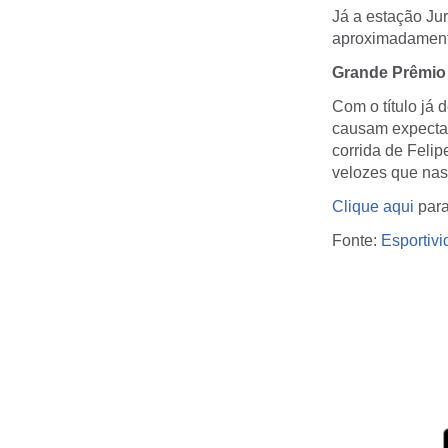
Já a estação Ju
aproximadamente
Grande Prêmio 
Com o título já 
causam expectati
corrida de Feli
velozes que nas 
Clique aqui
para
Fonte:
Esportiv