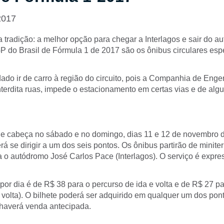
2017
tradição: a melhor opção para chegar a Interlagos e sair do a
 do Brasil de Fórmula 1 de 2017 são os ônibus circulares espe
do ir de carro à região do circuito, pois a Companhia de Enge
terdita ruas, impede o estacionamento em certas vias e de algu
 de cabeça no sábado e no domingo, dias 11 e 12 de novembro 
á se dirigir a um dos seis pontos. Os ônibus partirão de minite
 o autódromo José Carlos Pace (Interlagos). O serviço é expres
a por dia é de R$ 38 para o percurso de ida e volta e de R$ 27 p
 volta). O bilhete poderá ser adquirido em qualquer um dos pon
haverá venda antecipada.