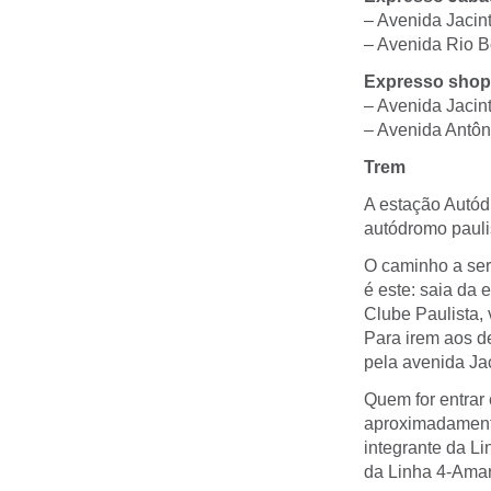
– Avenida Jacint
– Avenida Rio B
Expresso shop
– Avenida Jacint
– Avenida Antôn
Trem
A estação Autód
autódromo pauli
O caminho a ser 
é este: saia da 
Clube Paulista, 
Para irem aos de
pela avenida Jac
Quem for entrar 
aproximadamente
integrante da L
da Linha 4-Amar