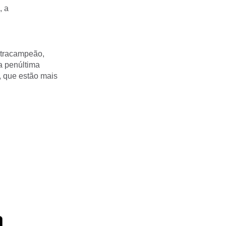
, a
tetracampeão,
 a penúltima
, que estão mais