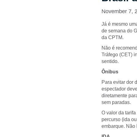
November 7, 
Já é mesmo uma 
de semana do GP
da CPTM.
Não é recomenda
Tráfego (CET) in
sentido.
Ônibus
Para evitar dor
espectador dever
diretamente para
sem paradas.
O valor da tarif
percurso (ida ou
embarque. Não 
IDA