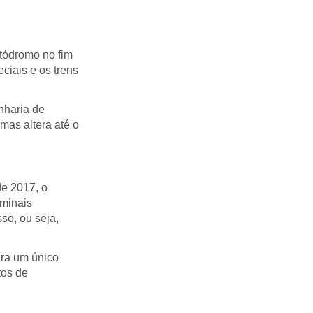
utódromo no fim
ciais e os trens
nharia de
mas altera até o
de 2017, o
rminais
so, ou seja,
ara um único
tos de