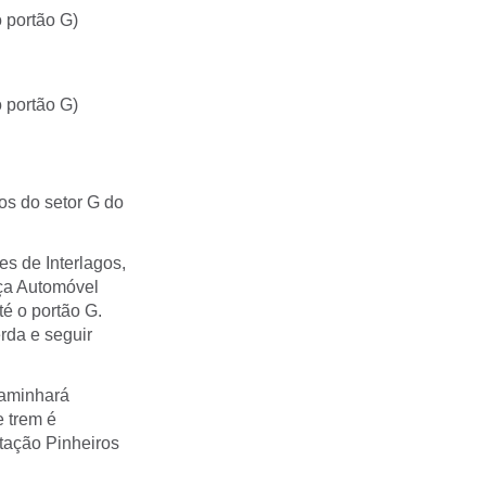
o portão G)
o portão G)
os do setor G do
es de Interlagos,
aça Automóvel
té o portão G.
rda e seguir
caminhará
 trem é
tação Pinheiros