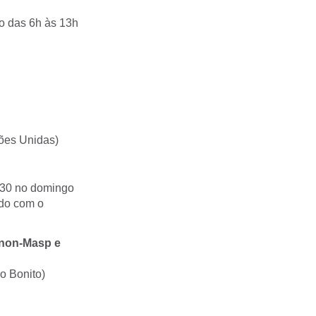
to das 6h às 13h
ções Unidas)
h30 no domingo
rdo com o
anon-Masp e
o Bonito)