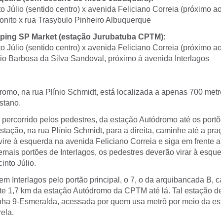
o Júlio (sentido centro) x avenida Feliciano Correia (próximo a
onito x rua Trasybulo Pinheiro Albuquerque
ping SP Market (estação Jurubatuba CPTM):
o Júlio (sentido centro) x avenida Feliciano Correia (próximo a
io Barbosa da Silva Sandoval, próximo à avenida Interlagos
romo, na rua Plínio Schmidt, está localizada a apenas 700 metr
stano.
percorrido pelos pedestres, da estação Autódromo até os portõ
estação, na rua Plínio Schmidt, para a direita, caminhe até a pr
vire à esquerda na avenida Feliciano Correia e siga em frente a
mais portões de Interlagos, os pedestres deverão virar à esque
into Júlio.
em Interlagos pelo portão principal, o 7, o da arquibancada B, 
 1,7 km da estação Autódromo da CPTM até lá. Tal estação de
inha 9-Esmeralda, acessada por quem usa metrô por meio da es
ela.