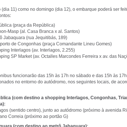
 (dia 11) como no domingo (dia 12), o embarque poderá ser fei
ontos:
blica (praça da República)
non-Masp (al. Casa Branca x al. Santos)
ô Jabaquara (rua Jequitibás, 189)
oporto de Congonhas (praça Comandante Lineu Gomes)
ing Interlagos (av. Interlagos, 2.255)
ping SP Market (av. Octalles Marcondes Ferreira x av. das Na
 ônibus funcionarão das 15h às 17h no sábado e das 15h às 17
ionados no entorno do autódromo, nos seguintes locais, de aco
lica (com destino a shopping Interlagos, Congonhas, Tri
a):
agos (sentido centro), junto ao autódromo (próximo à avenida Ri
iano Correia (próximo ao portão G)
uara (com destino ao metrô Jabaquara):