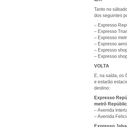
Tanto no sábado
dos seguintes p
– Expresso Repú
– Expresso Tria
– Expresso metr
– Expresso aer
– Expresso shopp
– Expresso shop
VOLTA
E, na saída, os
e estarão estac
destino:
Expresso Repúb
metrô Repúblic
– Avenida Interl
– Avenida Felic
Expresso Jabaq