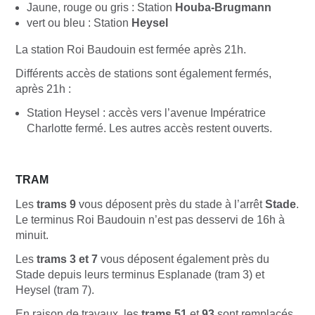
Jaune, rouge ou gris : Station
Houba-Brugmann
vert ou bleu : Station
Heysel
La station Roi Baudouin est fermée après 21h.
Différents accès de stations sont également fermés,
après 21h :
Station Heysel : accès vers l’avenue Impératrice
Charlotte fermé. Les autres accès restent ouverts.
TRAM
Les
trams 9
vous déposent près du stade à l’arrêt
Stade
.
Le terminus Roi Baudouin n’est pas desservi de 16h à
minuit.
Les
trams 3 et 7
vous déposent également près du
Stade depuis leurs terminus Esplanade (tram 3) et
Heysel (tram 7).
En raison de travaux, les
trams 51
et
93
sont remplacés