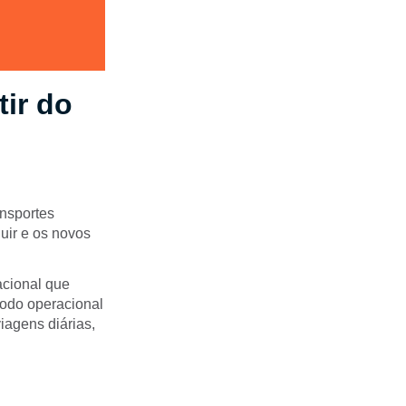
ir do
ansportes
uir e os novos
cional que
modo operacional
iagens diárias,