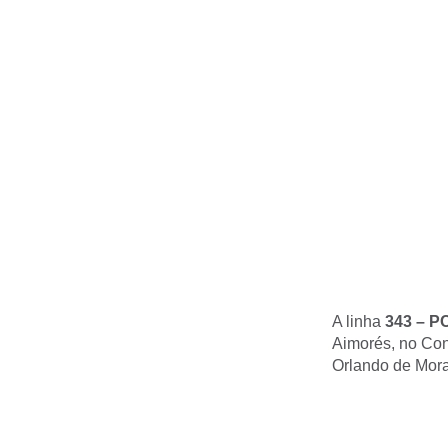
A linha
343 – P
Aimorés, no Con
Orlando de Mora