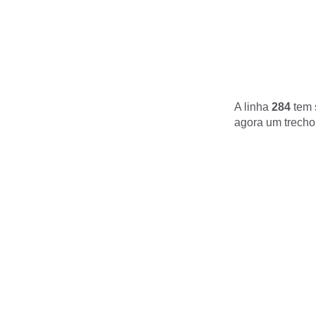
A linha
284
tem 
agora um trecho