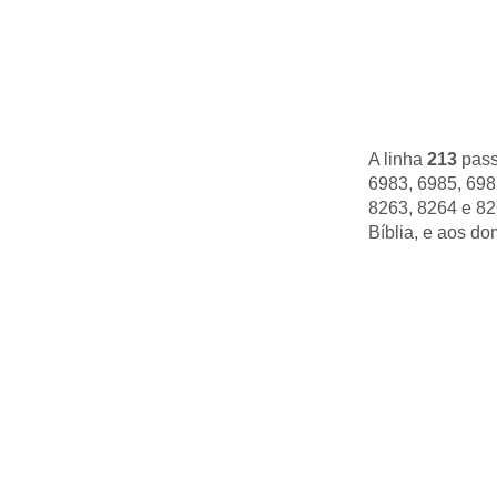
A linha
213
pass
6983, 6985, 698
8263, 8264 e 826
Bíblia, e aos do