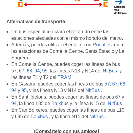
Alternativas de transporte:
Un bus especial realizará el recorrido entre las
estaciones afectadas con el mismo horario del metro.
Además, puedes utilizar el enlace con
Rodalies
entre
las estaciones de Cornellà Centre, Sants Estació y La
Sagrera.
En Cornellà Centre, puedes coger las líneas de bus
57
,
67
,
68
,
94
,
95
, las líneas N13 y N14 del
NitBus
y
las líneas T1 y T2 del
TRAM
.
En Gavarra, puedes coger las líneas de bus
57
,
67
,
68
,
94
y
95
, y las líneas N13 y N14 del
NitBus
.
En Sant Ildefons, puedes coger las líneas de bus
67
y
94
, la línea L85 de
Baixbus
y la línea N15 del
NitBus
.
En Can Boixeres, puedes coger las líneas de bus L10
y L85 de
Baixbus
, y la línea N15 del
NitBus
.
¡Compártelo con tus amigos!