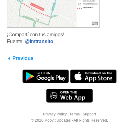
¡Compartí con tus amigos!
Fuente:
@
imtransito
Previous
Privacy Policy
|
Terms
|
Support
© 2026 Moovit Updates - All Rights Reserved.