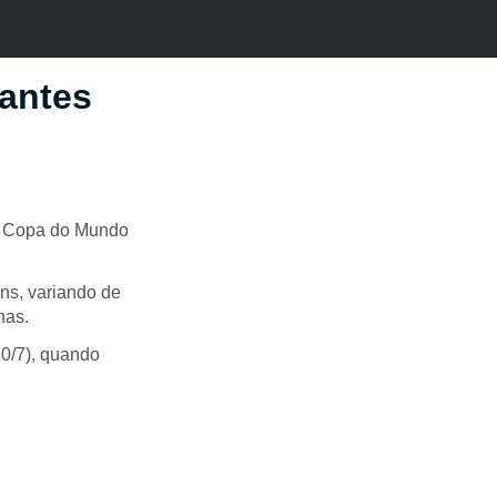
 antes
 da Copa do Mundo
ens, variando de
has.
10/7), quando