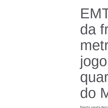
EMT
da f
metr
jogo
quar
do 
Nesta sexta-feir