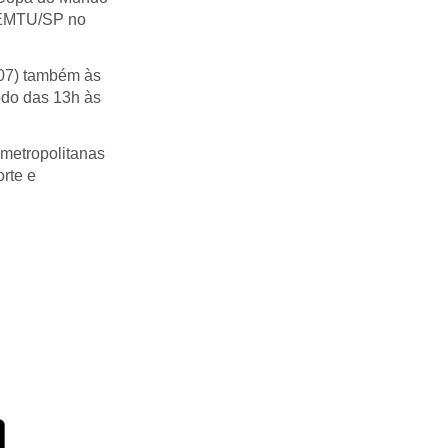
a EMTU/SP no
/07) também às
odo das 13h às
 metropolitanas
rte e