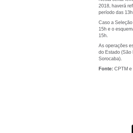
2018, haverá re
período das 13h
Caso a Seleção 
15h e o esquema
15h.
As operações es
do Estado (São P
Sorocaba).
Fonte:
CPTM e