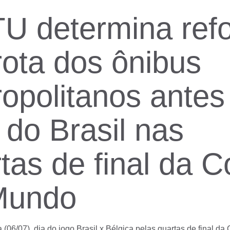
U determina ref
rota dos ônibus
opolitanos antes
 do Brasil nas
tas de final da 
Mundo
a (06/07), dia do jogo Brasil x Bélgica pelas quartas de final 