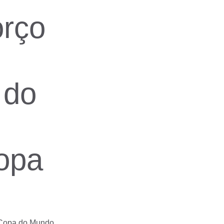
orço
 do
Copa
da Copa do Mundo