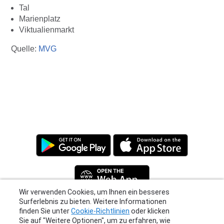
Tal
Marienplatz
Viktualienmarkt
Quelle:
MVG
Wir verwenden Cookies, um Ihnen ein besseres
Surferlebnis zu bieten. Weitere Informationen
finden Sie unter
Cookie-Richtlinien
oder klicken
Sie auf "Weitere Optionen", um zu erfahren, wie
Privacy Policy
|
Terms
|
Support
Sie Ihre Einstellungen ändern können.
© 2026 Moovit Updates - All Rights Reserved.