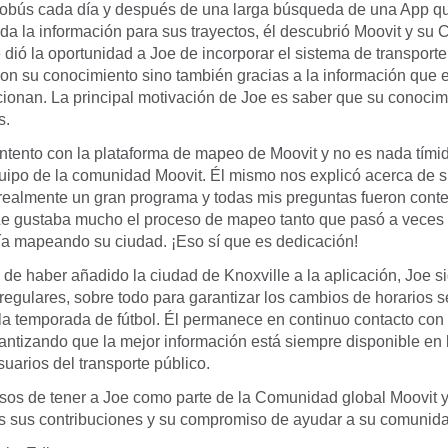
autobús cada día y después de una larga búsqueda de una App qu
da la información para sus trayectos, él descubrió Moovit y su
e dió la oportunidad a Joe de incorporar el sistema de transport
on su conocimiento sino también gracias a la información que e
cionan. La principal motivación de Joe es saber que su conoci
s.
ntento con la plataforma de mapeo de Moovit y no es nada tímid
quipo de la comunidad Moovit. Él mismo nos explicó acerca de s
 realmente un gran programa y todas mis preguntas fueron con
Le gustaba mucho el proceso de mapeo tanto que pasó a veces
ía mapeando su ciudad. ¡Eso sí que es dedicación!
 de haber añadido la ciudad de Knoxville a la aplicación, Joe 
 regulares, sobre todo para garantizar los cambios de horarios
la temporada de fútbol. Él permanece en continuo contacto con 
ntizando que la mejor información está siempre disponible en 
suarios del transporte público.
sos de tener a Joe como parte de la Comunidad global Moovit y
as sus contribuciones y su compromiso de ayudar a su comunid