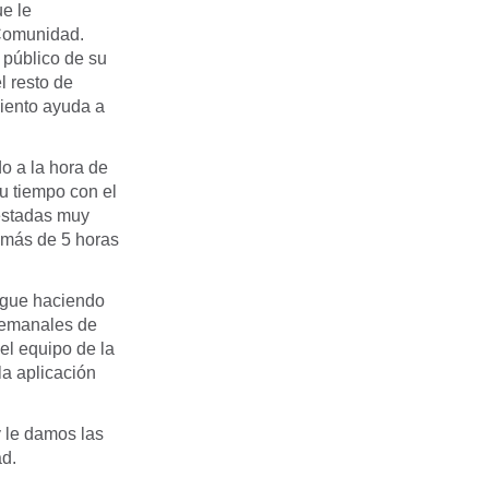
e le
 Comunidad.
e público de su
l resto de
miento ayuda a
o a la hora de
u tiempo con el
testadas muy
 más de 5 horas
sigue haciendo
 semanales de
el equipo de la
la aplicación
 le damos las
ad.