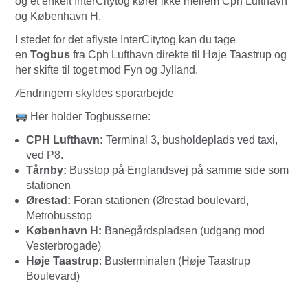
og et enkelt InterCitytog kører ikke mellem Cph Lufthavn
og København H.
I stedet for det aflyste InterCitytog kan du tage
en
Togbus
fra Cph Lufthavn direkte til Høje Taastrup og
her skifte til toget mod Fyn og Jylland.
Ændringern skyldes sporarbejde
Her holder Togbusserne:
CPH Lufthavn:
Terminal 3, busholdeplads ved taxi,
ved P8.
Tårnby:
Busstop på Englandsvej på samme side som
stationen
Ørestad:
Foran stationen (Ørestad boulevard,
Metrobusstop
København H:
Banegårdspladsen (udgang mod
Vesterbrogade)
Høje Taastrup
: Busterminalen (Høje Taastrup
Boulevard)