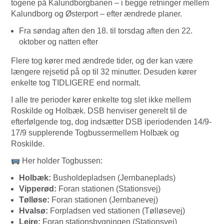
togene på Kalundborgbanen – i begge retninger mellem
Kalundborg og Østerport – efter ændrede planer.
Fra søndag aften den 18. til torsdag aften den 22.
oktober og natten efter
Flere tog kører med ændrede tider, og der kan være
længere rejsetid på op til 32 minutter. Desuden kører
enkelte tog TIDLIGERE end normalt.
I alle tre perioder kører enkelte tog slet ikke mellem
Roskilde og Holbæk. DSB henviser generelt til de
efterfølgende tog, dog indsætter DSB iperiodenden 14/9-
17/9 supplerende Togbussermellem Holbæk og
Roskilde.
Her holder Togbussen:
Holbæk:
Busholdepladsen (Jernbaneplads)
Vipperød:
Foran stationen (Stationsvej)
Tølløse:
Foran stationen (Jernbanevej)
Hvalsø:
Forpladsen ved stationen (Tølløsevej)
Lejre:
Foran stationsbygningen (Stationsvej)