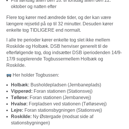
Fra søndag aften den 18. til torsdag aften den 22.
oktober og natten efter
Flere tog kører med ændrede tider, og der kan være
længere rejsetid på op til 32 minutter. Desuden kører
enkelte tog TIDLIGERE end normalt.
I alle tre perioder kører enkelte tog slet ikke mellem
Roskilde og Holbæk. DSB henviser generelt til de
efterfølgende tog, dog indsætter DSB iperiodenden 14/9-
17/9 supplerende Togbussermellem Holbæk og
Roskilde.
Her holder Togbussen:
Holbæk:
Busholdepladsen (Jernbaneplads)
Vipperød:
Foran stationen (Stationsvej)
Tølløse:
Foran stationen (Jernbanevej)
Hvalsø:
Forpladsen ved stationen (Tølløsevej)
Lejre:
Foran stationsbygningen (Stationsvej)
Roskilde:
Ny Østergade (modsat side af
stationsbygningen)