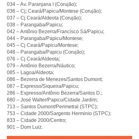
034 – Av. Paranjana I (Corujão);
036 – Cj; Ceará/Papicu/Montese (Corujão);
037 – Cj Ceará/Aldeota (Corujão);
038 – Parangaba/Papicu;
042 – Antônio Bezerra/Francisco Sá/Papicu;
044 – Parangaba/Papicu/Montese;
045 – Cj Ceará/Papicu/Montese;
048 – Parangaba/Papicu (Corujão);
076 – Cj Ceará/Aldeota;
079 – Antônio Bezerra/Náutico;
085 – Lagoa/Aldeota;
086 – Bezerra de Menezes/Santos Dumont;
087 – Expresso/Siqueira/Papicu;
286 – Expresso/Antônio Bezerra/Santos D.;
680 – José Walter/Papicu/Cidade Jardim;
713 – Santos Dumont/Perimetral (STPC);
753 – Cidade 2000/Sargento Herminio (STPC);
833 – Cidade 2000/Centro;
901 – Dom Luiz.