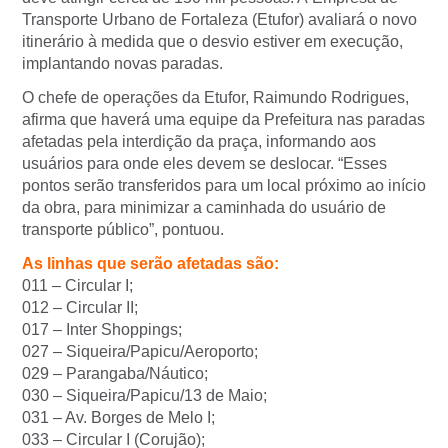
Transporte Urbano de Fortaleza (Etufor) avaliará o novo
itinerário à medida que o desvio estiver em execução,
implantando novas paradas.
O chefe de operações da Etufor, Raimundo Rodrigues,
afirma que haverá uma equipe da Prefeitura nas paradas
afetadas pela interdição da praça, informando aos
usuários para onde eles devem se deslocar. “Esses
pontos serão transferidos para um local próximo ao início
da obra, para minimizar a caminhada do usuário de
transporte público”, pontuou.
As linhas que serão afetadas são:
011 – Circular I;
012 – Circular II;
017 – Inter Shoppings;
027 – Siqueira/Papicu/Aeroporto;
029 – Parangaba/Náutico;
030 – Siqueira/Papicu/13 de Maio;
031 – Av. Borges de Melo I;
033 – Circular I (Corujão);