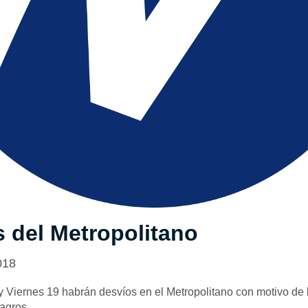
 del Metropolitano
018
y Viernes 19 habrán desvíos en el Metropolitano con motivo de 
lagros