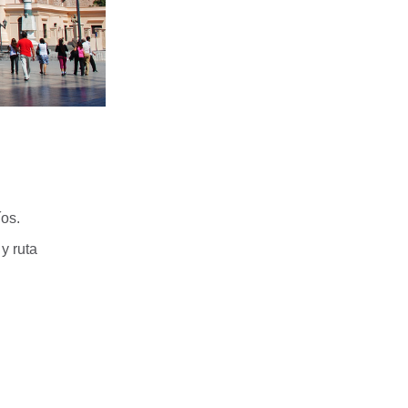
íos.
y ruta