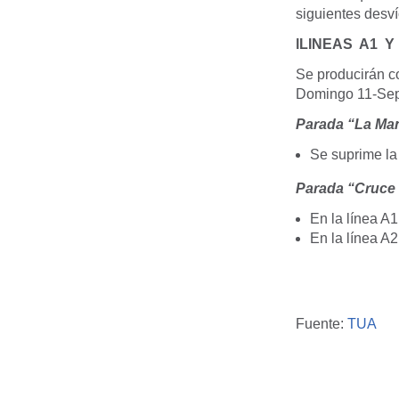
siguientes desví
lLINEAS A1 Y
Se producirán c
Domingo 11-Sept
Parada “La Man
Se suprime la
Parada “Cruce
En la línea A1
En la línea A
Fuente:
TUA