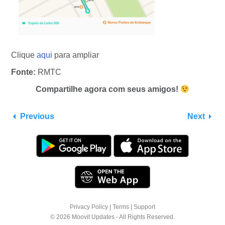
Clique
aqui
para ampliar
Fonte:
RMTC
Compartilhe agora com seus amigos!
Previous
Next
Privacy Policy
|
Terms
|
Support
© 2026 Moovit Updates - All Rights Reserved.