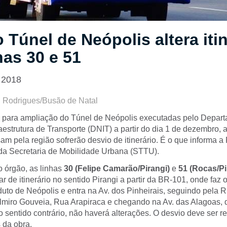
 Túnel de Neópolis altera itin
has 30 e 51
 2018
n Rodrigues/Busão de Natal
 para ampliação do Túnel de Neópolis executadas pelo Depar
aestrutura de Transporte (DNIT) a partir do dia 1 de dezembro, 
m pela região sofrerão desvio de itinerário. É o que informa a 
 da Secretaria de Mobilidade Urbana (STTU).
 órgão, as linhas
30 (Felipe Camarão/Pirangi)
e
51 (Rocas/Pi
 de itinerário no sentido Pirangi a partir da BR-101, onde faz o
uto de Neópolis e entra na Av. dos Pinheirais, seguindo pela 
lmiro Gouveia, Rua Arapiraca e chegando na Av. das Alagoas,
sentido contrário, não haverá alterações. O desvio deve ser r
 da obra.