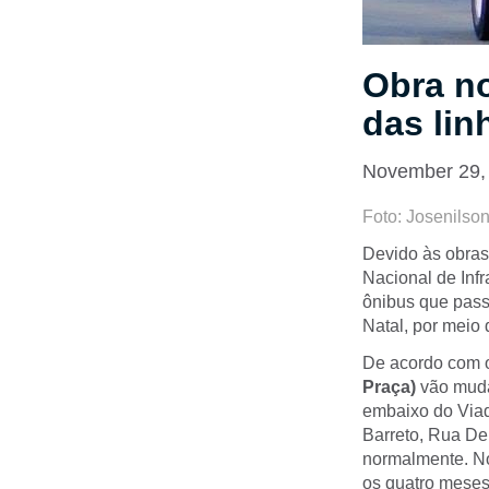
Obra no
das lin
November 29,
Foto: Josenilso
Devido às obras
Nacional de Infr
ônibus que passa
Natal, por meio
De acordo com o
Praça)
vão mudar
embaixo do Viad
Barreto, Rua De
normalmente. No 
os quatro meses