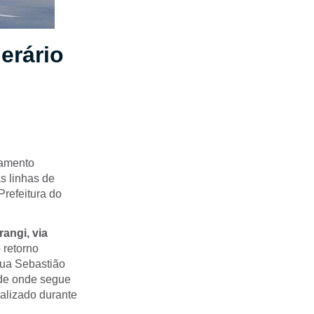
erário
tamento
as linhas de
Prefeitura do
rangi, via
 retorno
Rua Sebastião
 de onde segue
ealizado durante