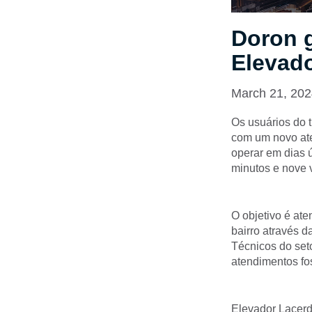
Doron g
Elevado
March 21, 20
Os usuários do t
com um novo ate
operar em dias ú
minutos e nove 
O objetivo é at
bairro através 
Técnicos do set
atendimentos f
Elevador Lacerd