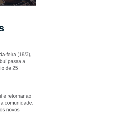
s
a-feira (18/3),
buí passa a
dio de 25
 e retornar ao
m a comunidade.
 os novos