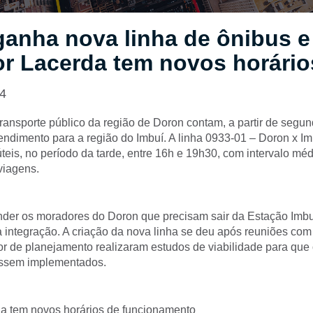
anha nova linha de ônibus e
r Lacerda tem novos horário
24
ransporte público da região de Doron contam, a partir de segund
ndimento para a região do Imbuí. A linha 0933-01 – Doron x Im
teis, no período da tarde, entre 16h e 19h30, com intervalo mé
viagens.
ender os moradores do Doron que precisam sair da Estação Imbuí
da integração. A criação da nova linha se deu após reuniões co
or de planejamento realizaram estudos de viabilidade para que
ossem implementados.
a tem novos horários de funcionamento