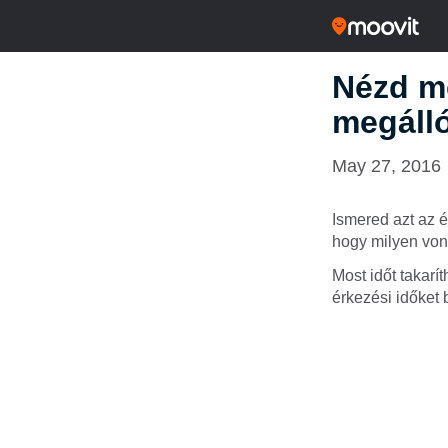
Nézd me
megáll
May 27, 2016
Ismered azt az 
hogy milyen von
Most időt takarí
érkezési időket