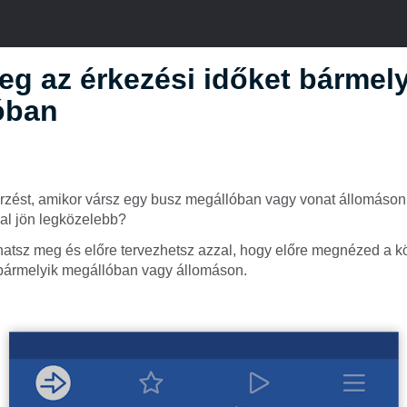
g az érkezési időket bármely
óban
érzést, amikor vársz egy busz megállóban vagy vonat állomáson
al jön legközelebb?
thatsz meg és előre tervezhetsz azzal, hogy előre megnézed a 
 bármelyik megállóban vagy állomáson.