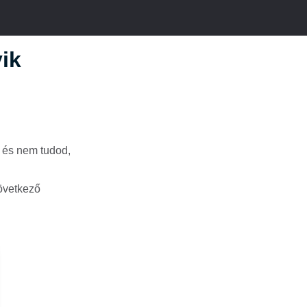
ik
 és nem tudod,
következő