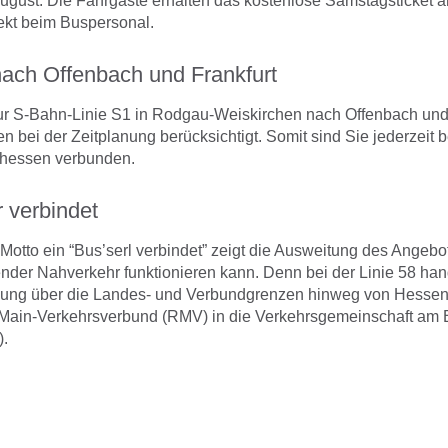
gust. Die Fahrgäste erhalten das kostenlose Samstagsticket am
ekt beim Buspersonal.
ach Offenbach und Frankfurt
r S-Bahn-Linie S1 in Rodgau-Weiskirchen nach Offenbach und Fr
n bei der Zeitplanung berücksichtigt. Somit sind Sie jederzeit 
hessen verbunden.
r verbindet
otto ein “Bus’serl verbindet” zeigt die Ausweitung des Angebot
ender Nahverkehr funktionieren kann. Denn bei der Linie 58 han
dung über die Landes- und Verbundgrenzen hinweg von Hesse
Main-Verkehrsverbund (RMV) in die Verkehrsgemeinschaft am 
).