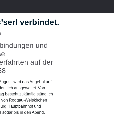
’serl verbindet.
8
bindungen und
se
rfahrten auf der
58
August, wird das Angebot auf
deutlich ausgeweitet. Von
ag besteht zukünftig stündlich
g von Rodgau-Weiskirchen
burg Hauptbahnhof und
s sogar bis in den Abend.