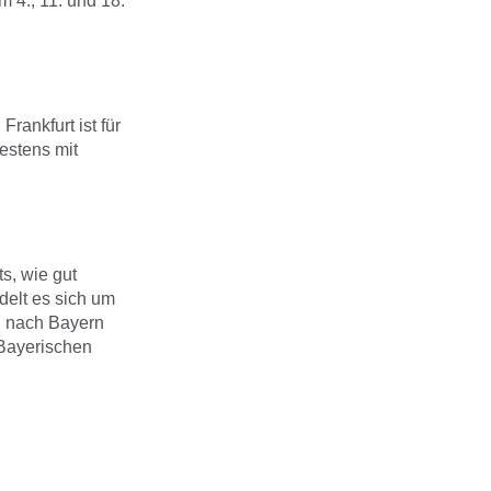
 4., 11. und 18.
ankfurt ist für
bestens mit
s, wie gut
delt es sich um
n nach Bayern
Bayerischen