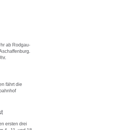
 Uhr ab Rodgau-
Aschaffenburg.
hr.
 fährt die
tbahnhof
st
n ersten drei