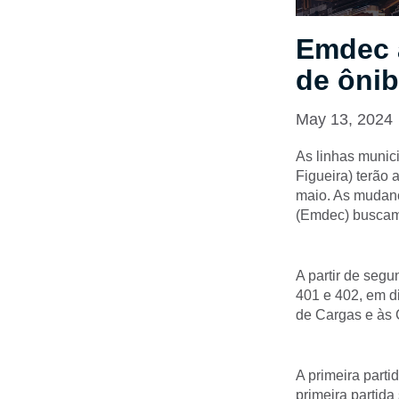
Emdec a
de ôni
May 13, 2024
As linhas munic
Figueira) terão 
maio. As mudan
(Emdec) buscam 
A partir de segu
401 e 402, em di
de Cargas e às 
A primeira parti
primeira partida