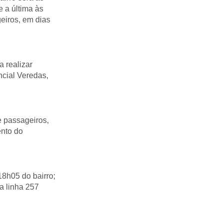
e a última às
eiros, em dias
a realizar
cial Veredas,
e passageiros,
ento do
18h05 do bairro;
a linha 257