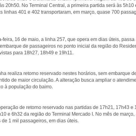
às 20h50. No Terminal Central, a primeira partida será às 5h10 
as linhas 401 e 402 transportaram, em março, quase 700 passag
ta-feira, 16 de maio, a linha 257, que opera em dias úteis, passa 
mbarque de passageiros no ponto inicial da região do Residen
evistas para 18h27, 18h49 e 19h11.
inha realiza retorno reservado nestes horários, sem embarque d
ntido de maior circulação. A alteração busca ampliar o atendim
co à população do bairro.
operação de retorno reservado nas partidas de 17h21, 17h43 e 
h10 e 6h32 da região do Terminal Mercado I. No mês de março, 
 de 1 mil passageiros, em dias úteis.