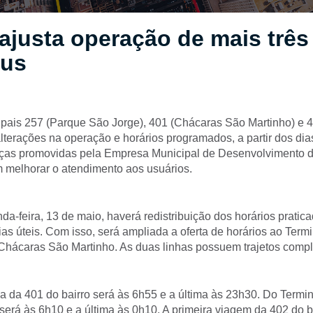
justa operação de mais três
bus
ipais 257 (Parque São Jorge), 401 (Chácaras São Martinho) e 
alterações na operação e horários programados, a partir dos dia
ças promovidas pela Empresa Municipal de Desenvolvimento 
melhorar o atendimento aos usuários.
nda-feira, 13 de maio, haverá redistribuição dos horários pratic
as úteis. Com isso, será ampliada a oferta de horários ao Term
Chácaras São Martinho. As duas linhas possuem trajetos comp
da da 401 do bairro será às 6h55 e a última às 23h30. Do Termin
 será às 6h10 e a última às 0h10. A primeira viagem da 402 do b