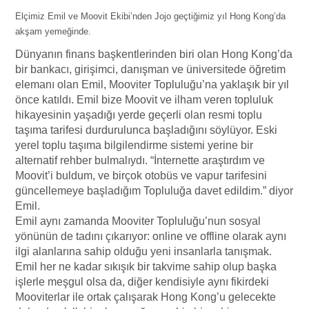
Elçimiz Emil ve Moovit Ekibi’nden Jojo geçtiğimiz yıl Hong Kong’da
akşam yemeğinde.
Dünyanın finans başkentlerinden biri olan Hong Kong’da
bir bankacı, girişimci, danışman ve üniversitede öğretim
elemanı olan Emil, Mooviter Topluluğu’na yaklaşık bir yıl
önce katıldı. Emil bize Moovit ve ilham veren topluluk
hikayesinin yaşadığı yerde geçerli olan resmi toplu
taşıma tarifesi durdurulunca başladığını söylüyor. Eski
yerel toplu taşıma bilgilendirme sistemi yerine bir
alternatif rehber bulmalıydı. “İnternette araştırdım ve
Moovit’i buldum, ve birçok otobüs ve vapur tarifesini
güncellemeye başladığım Topluluğa davet edildim.” diyor
Emil.
Emil aynı zamanda Mooviter Topluluğu’nun sosyal
yönünün de tadını çıkarıyor: online ve offline olarak aynı
ilgi alanlarına sahip olduğu yeni insanlarla tanışmak.
Emil her ne kadar sıkışık bir takvime sahip olup başka
işlerle meşgul olsa da, diğer kendisiyle aynı fikirdeki
Mooviterlar ile ortak çalışarak Hong Kong’u gelecekte