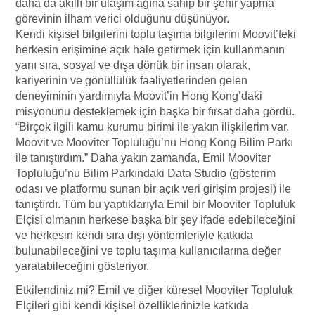
daha da akıllı bir ulaşım ağına sahip bir şehir yapma
görevinin ilham verici olduğunu düşünüyor.
Kendi kişisel bilgilerini toplu taşıma bilgilerini Moovit’teki
herkesin erişimine açık hale getirmek için kullanmanın
yanı sıra, sosyal ve dışa dönük bir insan olarak,
kariyerinin ve gönüllülük faaliyetlerinden gelen
deneyiminin yardımıyla Moovit’in Hong Kong’daki
misyonunu desteklemek için başka bir fırsat daha gördü.
“Birçok ilgili kamu kurumu birimi ile yakın ilişkilerim var.
Moovit ve Mooviter Topluluğu’nu Hong Kong Bilim Parkı
ile tanıştırdım.” Daha yakın zamanda, Emil Mooviter
Topluluğu’nu Bilim Parkındaki Data Studio (gösterim
odası ve platformu sunan bir açık veri girişim projesi) ile
tanıştırdı. Tüm bu yaptıklarıyla Emil bir Mooviter Topluluk
Elçisi olmanın herkese başka bir şey ifade edebileceğini
ve herkesin kendi sıra dışı yöntemleriyle katkıda
bulunabileceğini ve toplu taşıma kullanıcılarına değer
yaratabileceğini gösteriyor.
Etkilendiniz mi? Emil ve diğer küresel Mooviter Topluluk
Elçileri gibi kendi kişisel özelliklerinizle katkıda