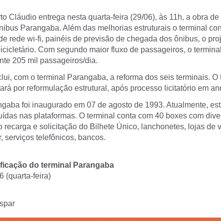
to Cláudio entrega nesta quarta-feira (29/06), às 11h, a obra de
ônibus Parangaba. Além das melhorias estruturais o terminal co
de rede wi-fi, painéis de previsão de chegada dos ônibus, o pro
Bicicletário. Com segundo maior fluxo de passageiros, o termin
nte 205 mil passageiros/dia.
clui, com o terminal Parangaba, a reforma dos seis terminais. O 
rá por reformulação estrutural, após processo licitatório em a
ngaba foi inaugurado em 07 de agosto de 1993. Atualmente, e
buídas nas plataformas. O terminal conta com 40 boxes com dive
 recarga e solicitação do Bilhete Único, lanchonetes, lojas de 
, serviços telefônicos, bancos.
ificação do terminal Parangaba
 (quarta-feira)
spar