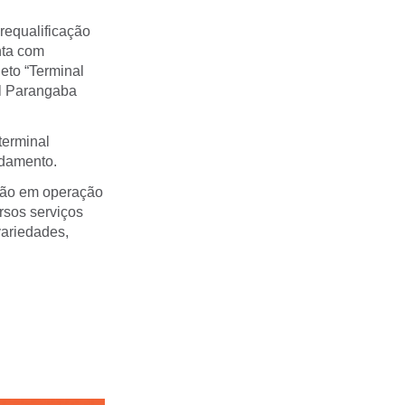
 requalificação
nta com
jeto “Terminal
al Parangaba
terminal
ndamento.
stão em operação
rsos serviços
variedades,