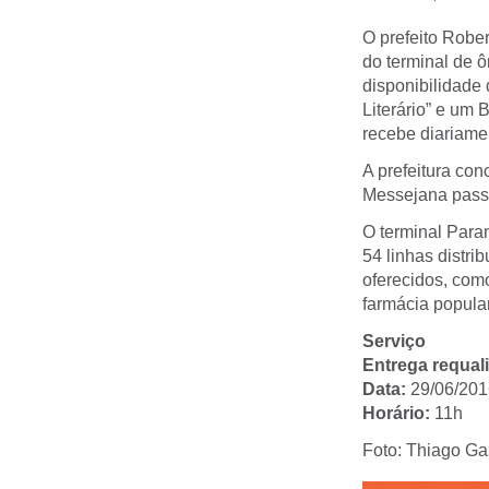
O prefeito Rober
do terminal de 
disponibilidade 
Literário” e um 
recebe diariame
A prefeitura con
Messejana passa
O terminal Para
54 linhas distri
oferecidos, como
farmácia popular
Serviço
Entrega requal
Data:
29/06/2016
Horário:
11h
Foto: Thiago Ga