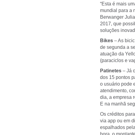
“Esta é mais um
mundial para a 
Berwanger Julia
2017, que possib
soluções inovad
Bikes
– As bici
de segunda a se
atuação da Yell
(paraciclos e v
Patinetes
– Já o
dos 15 pontos pa
o usuário pode 
atendimento, con
dia, a empresa r
E na manhã segu
Os créditos para
via app ou em di
espalhados pela 
hora, o montant