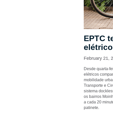
EPTC te
elétrico
February 21, 
Desde quarta-fei
elétricos compar
mobilidade urban
Transporte e Cir
sistema dockless
os bairros Moin
a cada 20 minut
patinete.