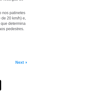
 nos patinetes
e de 20 km/h) e,
o que determina
aos pedestres.
Next