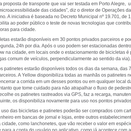
a proposta de transporte que vai ser testada em Porto Alegre, 
microacessibilidade das cidades”, diz o diretor de Operações 
no. A iniciativa é baseada no Decreto Municipal nº 19.701, de 
ilita ao poder público o teste de novas tecnologias que contri
oras para cidade.
cletas estarão disponíveis em 30 pontos privados parceiros e p
gunda, 24h por dia. Após o uso podem ser estacionadas dentro
ow na cidade, em locais onde o estacionamento de bicicletas é 
agas comum de veículos, perpendicularmente ao sentido da via).
s patinetes estarão disponíveis todos os dias da semana, das 
rceiros. A Yellow disponibiliza todas as manhãs os patinetes ne
encerrar a corrida em um desses pontos ou em qualquer local d
tanto que tome cuidado para não atrapalhar o fluxo de pedestre
ecolhe os patinetes rastreados via GPS, faz a recarga, manute
inte, os disponibiliza novamente para uso nos pontos privados
 uso das bicicletas e patinetes poderão ser comprados com cart
nheiro em bancas de jornal e lojas, entre outros estabelecimen
cidade, como lanchonetes, que vão receber o valor em espécie 
e para a conta do usuário no aplicativo, como já acontece com 