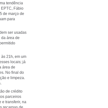
uma tendência
da EPTC, Fábio
15 de março de
buam para
odem ser usadas
 da área de
permitido
7 às 21h, em um
sses locais; já
a área de
s. No final do
nção e limpeza.
.
ão de crédito
tos parceiros
e transferir, na
as recargas de