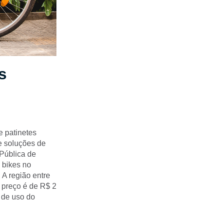
s
e patinetes
de soluções de
 Pública de
 bikes no
 A região entre
 preço é de R$ 2
 de uso do