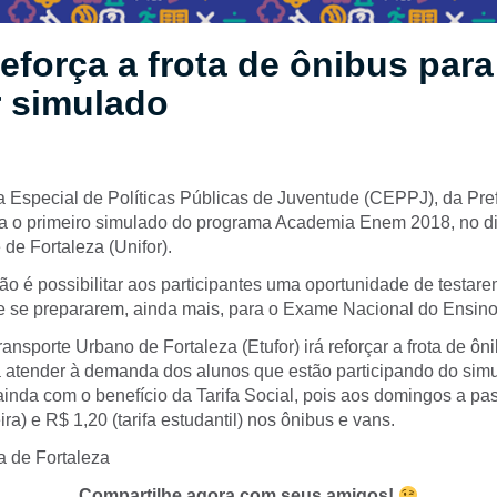
reforça a frota de ônibus para
r simulado
 Especial de Políticas Públicas de Juventude (CEPPJ), da Pref
iza o primeiro simulado do programa Academia Enem 2018, no di
de Fortaleza (Unifor).
ão é possibilitar aos participantes uma oportunidade de testar
 se prepararem, ainda mais, para o Exame Nacional do Ensin
nsporte Urbano de Fortaleza (Etufor) irá reforçar a frota de ô
a atender à demanda dos alunos que estão participando do sim
ainda com o benefício da Tarifa Social, pois aos domingos a p
ira) e R$ 1,20 (tarifa estudantil) nos ônibus e vans.
a de Fortaleza
Compartilhe agora com seus amigos!