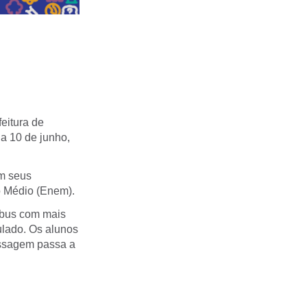
eitura de
a 10 de junho,
em seus
o Médio (Enem).
nibus com mais
ulado. Os alunos
assagem passa a