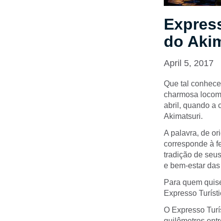
Express
do Aki
April 5, 2017
Que tal conhece
charmosa locomo
abril, quando a
Akimatsuri.
A palavra, de or
corresponde à f
tradição de seu
e bem-estar das
Para quem quiser
Expresso Turísti
O Expresso Turís
quilômetros entr