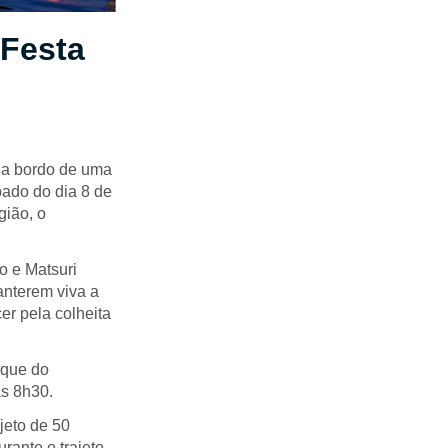
 Festa
 a bordo de uma
ado do dia 8 de
gião, o
o e Matsuri
anterem viva a
r pela colheita
rque do
às 8h30.
jeto de 50
rante o trajeto,