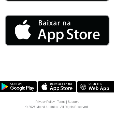
Privacy Policy
|
Terms
|
Support
© 2026 Moovit Updates - All Rights Reserved.