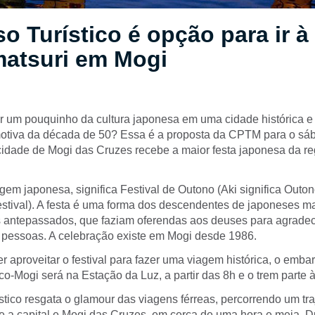
o Turístico é opção para ir à
matsuri em Mogi
r um pouquinho da cultura japonesa em uma cidade histórica e
tiva da década de 50? Essa é a proposta da CPTM para o sáb
 cidade de Mogi das Cruzes recebe a maior festa japonesa da re
igem japonesa, significa Festival de Outono (Aki significa Outon
estival). A festa é uma forma dos descendentes de japoneses m
s antepassados, que faziam oferendas aos deuses para agradece
 pessoas. A celebração existe em Mogi desde 1986.
 aproveitar o festival para fazer uma viagem histórica, o emba
co-Mogi será na Estação da Luz, a partir das 8h e o trem parte 
tico resgata o glamour das viagens férreas, percorrendo um tra
e a capital e Mogi das Cruzes, em cerca de uma hora e meia. Du