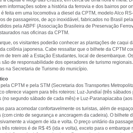
bem informações sobre a história da ferrovia e dos bairros por o
 é feita em uma locomotiva a diesel da CPTM, modelo Alco RS
os de passageiros, de aço inoxidável, fabricados no Brasil pe
didos pela ABPF (Associação Brasileira de Preservação Ferrovi
staurados nas oficinas da CPTM.
que, os visitantes poderão conhecer as plantações de caqui d
 da colônia japonesa. Cabe ressaltar que o bilhete da CPTM c
m de trem até a Estação Estudantes, local de desembarque. Os 
são de responsabilidade dos operadores de turismo regionais
as na Secretaria de Turismo do município.
tico
pela CPTM e pela STM (Secretaria dos Transportes Metropolita
co oferece viagem para três roteiros: Luz-Jundiaí (três sábados
s (no segundo sábado de cada mês) e Luz-Paranapiacaba (aos
as para acomodar confortavelmente os turistas, além de espaço
s (com cinto de segurança e ancoragem da cadeira). O bilhete
sivamente a viagem de ida e volta. O preço unitário da passag
três roteiros é de R$ 45 (ida e volta), exceto para o embarque