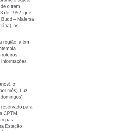
nde o trem
-3 de 1952, que
la Budd – Mafersa
ária), os
a região, além
ontempla
roteiros
. Informações
nos), o
 por mês), Luz-
 domingos).
 reservado para
 da CPTM
em para
 na Estação