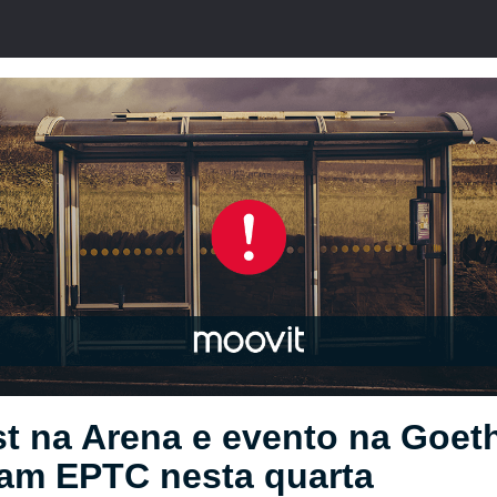
t na Arena e evento na Goet
zam EPTC nesta quarta