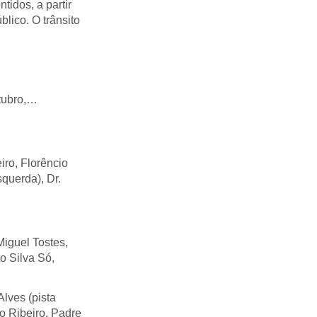
tidos, a partir
lico. O trânsito
utubro,…
iro, Florêncio
squerda), Dr.
Miguel Tostes,
o Silva Só,
Alves (pista
io Ribeiro, Padre