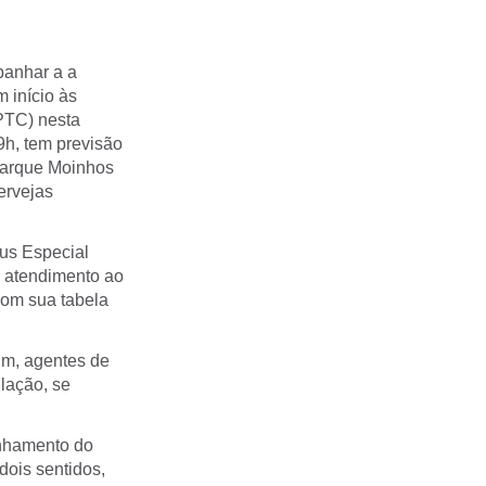
panhar a a
 início às
PTC) nesta
9h, tem previsão
Parque Moinhos
ervejas
bus Especial
e atendimento ao
com sua tabela
im, agentes de
lação, se
anhamento do
dois sentidos,