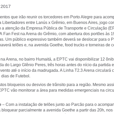
 2017
entos que irão reunir os torcedores em Porto Alegre para acom
 Libertadores entre Lanús x Grêmio, em Buenos Aires, jogo com
a atenção da Empresa Pública de Transporte e Circulação (E
 A
Fan Fest
na Arena do Grêmio, com abertura dos portões às 1
as. Um público expressivo também deverá se deslocar para o 
averá telões e, na avenida Goethe, food trucks e torneiras de c
na Arena, no bairro Humaitá, a EPTC vai disponibilizar 12 ôni
a do Largo Glênio Peres, três horas antes do nício da partida 
vento até o início da madrugada. A Linha T2.3 Arena circulará 
 dias de Futebol.
stos bloqueios ou desvios de trânsito para a região. Mesmo ass
 EPTC vão monitorar a área para medidas emergenciais na circu
e
– Com a instalação de telões junto ao Parcão para o acomp
 bloquear parcialmente a avenida Goethe a partir das 20h, nos 