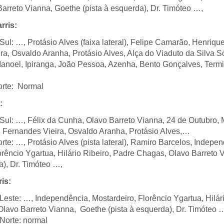
arreto Vianna, Goethe (pista à esquerda), Dr. Timóteo …,
rris:
 Sul: …, Protásio Alves (faixa lateral), Felipe Camarão, He
a, Osvaldo Aranha, Protásio Alves, Alça do Viaduto da Silva 
noel, Ipiranga, João Pessoa, Azenha, Bento Gonçalves, Termi
orte: Normal
:
 Sul: …, Félix da Cunha, Olavo Barreto Vianna, 24 de Outubro, 
Fernandes Vieira, Osvaldo Aranha, Protásio Alves,…
orte: …, Protásio Alves (pista lateral), Ramiro Barcelos, In
orêncio Ygartua, Hilário Ribeiro, Padre Chagas, Olavo Barreto
a), Dr. Timóteo …,
is:
Leste: …, Independência, Mostardeiro, Florêncio Ygartua, Hilári
lavo Barreto Vianna, Goethe (pista à esquerda), Dr. Timóteo 
 Norte: normal