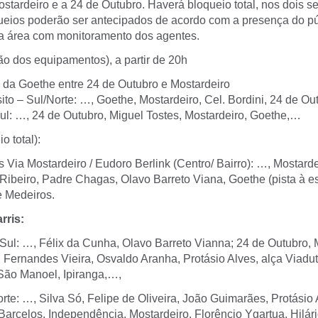
ostardeiro e a 24 de Outubro. Haverá bloqueio total, nos dois sen
ueios poderão ser antecipados de acordo com a presença do púb
a área com monitoramento dos agentes.
ão dos equipamentos), a partir de 20h
l da Goethe entre 24 de Outubro e Mostardeiro
ito – Sul/Norte: …, Goethe, Mostardeiro, Cel. Bordini, 24 de O
ul: …, 24 de Outubro, Miguel Tostes, Mostardeiro, Goethe,…
o total):
 Via Mostardeiro / Eudoro Berlink (Centro/ Bairro): …, Mostarde
 Ribeiro, Padre Chagas, Olavo Barreto Viana, Goethe (pista à e
e Medeiros.
rris:
 Sul: …, Félix da Cunha, Olavo Barreto Vianna; 24 de Outubro, 
Fernandes Vieira, Osvaldo Aranha, Protásio Alves, alça Viadut
São Manoel, Ipiranga,…,
rte: …, Silva Só, Felipe de Oliveira, João Guimarães, Protásio 
 Barcelos, Independência, Mostardeiro, Florêncio Ygartua, Hilár