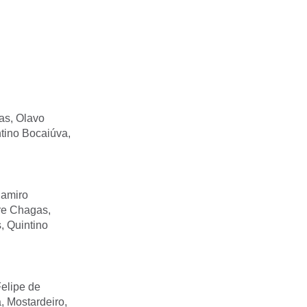
as, Olavo
ntino Bocaiúva,
Ramiro
dre Chagas,
, Quintino
Felipe de
, Mostardeiro,