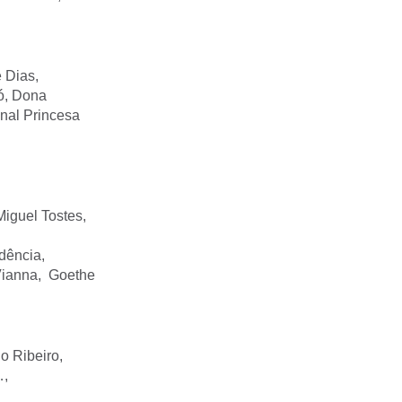
nrique Dias,
Só, Dona
nal Princesa
Miguel Tostes,
dependência,
 Vianna, Goethe
o Ribeiro,
…,