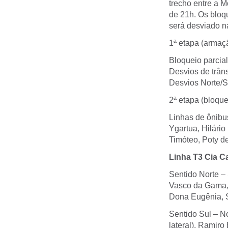
trecho entre a M
de 21h. Os bloq
será desviado n
1ª etapa (armaç
Bloqueio parcia
Desvios de trâns
Desvios Norte/S
2ª etapa (bloquei
Linhas de ônibus
Ygartua, Hilário
Timóteo, Poty d
Linha T3 Cia Ca
Sentido Norte –
Vasco da Gama, 
Dona Eugênia, 
Sentido Sul – No
lateral), Ramiro