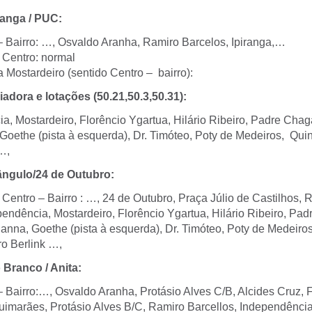
ranga / PUC:
– Bairro: …, Osvaldo Aranha, Ramiro Barcelos, Ipiranga,…
 Centro: normal
 Mostardeiro (sentido Centro – bairro):
iadora e lotações (50.21,50.3,50.31):
a, Mostardeiro, Florêncio Ygartua, Hilário Ribeiro, Padre Chag
Goethe (pista à esquerda), Dr. Timóteo, Poty de Medeiros, Qui
…,
iângulo/24 de Outubro:
 Centro – Bairro : …, 24 de Outubro, Praça Júlio de Castilhos, 
endência, Mostardeiro, Florêncio Ygartua, Hilário Ribeiro, Pa
anna, Goethe (pista à esquerda), Dr. Timóteo, Poty de Medeiros
o Berlink …,
 Branco / Anita:
 Bairro:…, Osvaldo Aranha, Protásio Alves C/B, Alcides Cruz, 
Guimarães, Protásio Alves B/C, Ramiro Barcellos, Independência