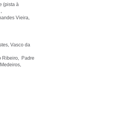
 (pista à
,
nandes Vieira,
stes, Vasco da
o Ribeiro, Padre
 Medeiros,