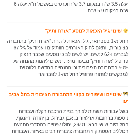
יעלה 3.5 ש”ח במקום 3.7 ש”ח וכרטיס באשכול ת”א יעלה 6
ש”ח במקום 5.9 ש”ח.
שינוי גיל הזכאות לנוסע “אזרח ותיק”
החל מ-1 בפברואר, גיל הזכאות להנחת “אזרח ותיק” בתחבורה
בציבורית, יותאם לחוק האזרחים הוותיקים ויעמוד על גיל 67
לגברים ו-62 לנשים. יש לשים לב כי נוסעים שכבר הנפיקו
פרופיל “אזרח ותיק” מבעוד מועד, ימשיכו ליהנות מהנחה של
50% בתחבורה הציבורית וכי ההנחייה החדשה רלוונטית
למבקשים לפתוח פרופיל החל מה-1 לפברואר.
שינויים ושיפורים בקווי התחבורה הציבורית בתל אביב
יפו
בשל עבודות תשתית לצורך בניית הרכבת הקלה ועבודות
נוספות ברחובות ארלוזורוב, אבן גבירול, בן יהודה ודיזנגוף,
החל מיום שישי הבא, 29/01, יחולו שינויים בהסדרי התנועה
הכוללים הסטת קווי תחבורה ציבורית רבים באיזור. העבודות