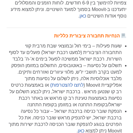
צפויות להימשך בין 6-9 חודשים. לוחות הזמנים והמסלולים
יתעדכנו ב-Moovit בסמוך למועד השינויים. וניתן למצוא מידע
נוסף אודות השינויים
כאן
.
הנחיות תחבורה ציבורית כלליות
שעות פעילות – בימי חול ובמוצאי שבת מרבית קווי
התחבורה הציבורית (למעט רכבת ישראל) פועלים עד לסוף
השירות. רכבת ישראל ממשיכה לפעול בימים א’-ה’ בלבד
תשלום על נסיעות – באוטובוסים, התשלום במזומן הופסק
למעט בקרב תושבי יו”ש, מלווי עיוורים ואזרחים ותיקים.
מלבד אוכלוסיות אלה, ניתן לשלום על נסיעות מתוך
אפליקציית Moovit (
לחצו להצטרפות)
או באמצעות כרטיס
רב קו שנטען מראש . ברכבת ישראל, ניתן לבצע תשלום על
נסיעות באמצעות טעינת רב קו מראש או באתר רכבת
ישראל/בקופות התחנה או במזומן בקופות התחנה
הנפקת שובר כניסה ברכבת ישראל – עבור כל נסיעה
ברכבת ישראל, יש להנפיק מראש שובר כניסה. את כל
הפרטים בנוגע להנפקת שובר הכניסה לרכבת ישירות מתוך
Moovit ניתן למצוא
כאן
.