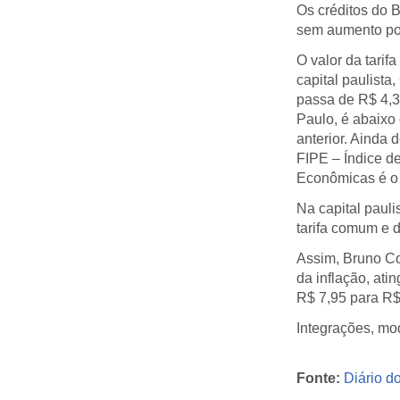
Os créditos do 
sem aumento po
O valor da tari
capital paulist
passa de R$ 4,3
Paulo, é abaixo
anterior. Ainda
FIPE – Índice d
Econômicas é o 
Na capital pauli
tarifa comum e 
Assim, Bruno Co
da inflação, ati
R$ 7,95 para R$
Integrações, mo
Fonte:
Diário d