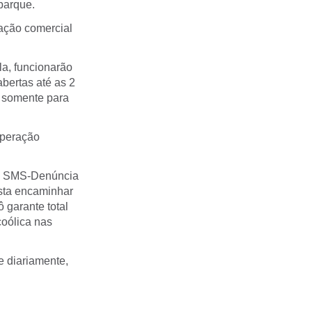
barque.
ração comercial
la, funcionarão
abertas até as 2
 somente para
operação
ços SMS-Denúncia
asta encaminhar
garante total
coólica nas
e diariamente,