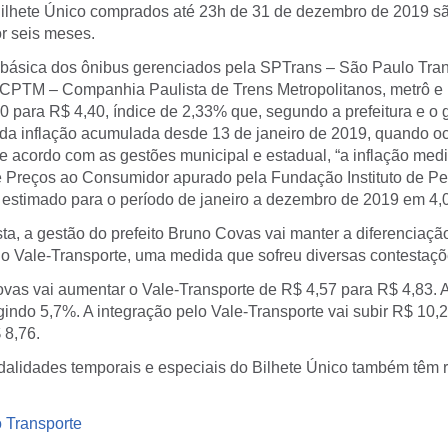
Bilhete Único comprados até 23h de 31 de dezembro de 2019 s
r seis meses.
fa básica dos ônibus gerenciados pela SPTrans – São Paulo Tra
a, CPTM – Companhia Paulista de Trens Metropolitanos, metrô e
0 para R$ 4,40, índice de 2,33% que, segundo a prefeitura e o
 da inflação acumulada desde 13 de janeiro de 2019, quando oc
 de acordo com as gestões municipal e estadual,
“a inflação med
e Preços ao Consumidor apurado pela Fundação Instituto de P
estimado para o período de janeiro a dezembro de 2019 em 4
sta, a gestão do prefeito Bruno Covas vai manter a diferenciaçã
do Vale-Transporte, uma medida que sofreu diversas contestaçõ
vas vai aumentar o Vale-Transporte de R$ 4,57 para R$ 4,83. A
ngindo 5,7%. A integração pelo Vale-Transporte vai subir R$ 1
 8,76.
dalidades temporais e especiais do Bilhete Único também têm r
o Transporte