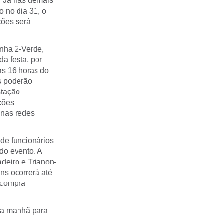
. Já nas demais
 no dia 31, o
ções será
nha 2-Verde,
da festa, por
às 16 horas do
os poderão
stação
ções
 nas redes
 de funcionários
do evento. A
adeiro e Trianon-
ns ocorrerá até
a compra
 da manhã para