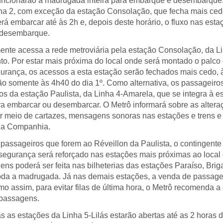
uncionarão a madrugada inteira para embarque e desembarque
ha 2, com exceção da estação Consolação, que fecha mais cedo
á embarcar até às 2h e, depois deste horário, o fluxo nas esta
 desembarque.
nte acessa a rede metroviária pela estação Consolação, da Li
nto. Por estar mais próxima do local onde será montado o palco 
urança, os acessos a esta estação serão fechados mais cedo, 
rão somente às 4h40 do dia 1º. Como alternativa, os passageir
sos da estação Paulista, da Linha 4-Amarela, que se integra à e
a embarcar ou desembarcar. O Metrô informará sobre as altera
 meio de cartazes, mensagens sonoras nas estações e trens e
 da Companhia.
passageiros que forem ao Réveillon da Paulista, o contingente
 segurança será reforçado nas estações mais próximas ao local 
ns poderá ser feita nas bilheterias das estações Paraíso, Brig
oda a madrugada. Já nas demais estações, a venda de passage
o assim, para evitar filas de última hora, o Metrô recomenda 
 passagens.
as as estações da Linha 5-Lilás estarão abertas até as 2 horas