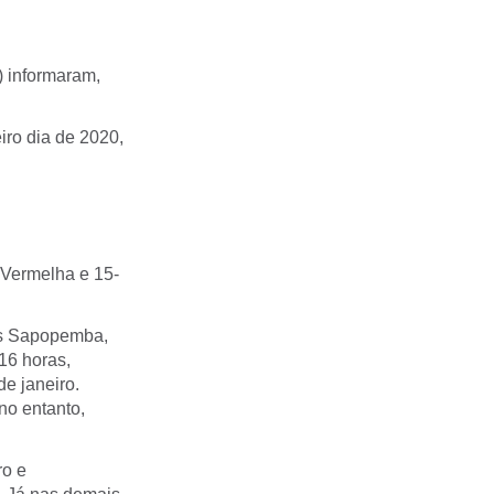
 informaram,
iro dia de 2020,
-Vermelha e 15-
es Sapopemba,
16 horas,
e janeiro.
no entanto,
ro e