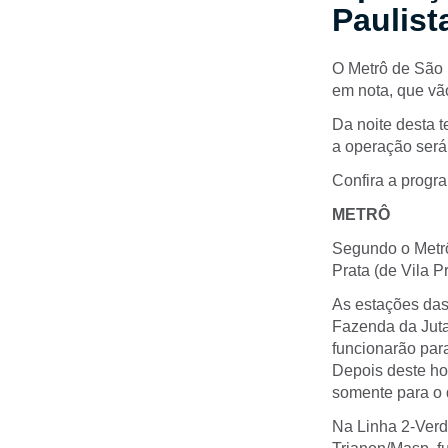
Paulist
O Metrô de São 
em nota, que vão
Da noite desta 
a operação será 
Confira a progr
METRÔ
Segundo o Metrô
Prata (de Vila P
As estações das
Fazenda da Juta
funcionarão par
Depois deste hor
somente para o
Na Linha 2-Verde