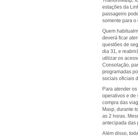
Trianon/Masp, f
estações da Lin
passageiro poder
somente para o
Quem habitualme
deverá ficar ate
questões de seg
dia 31, e reabri
utilizar os aces
Consolação, par
programadas por
sociais oficiais
Para atender os 
operativos e de
compra das viage
Masp, durante t
as 2 horas. Mesm
antecipada das
Além disso, tod