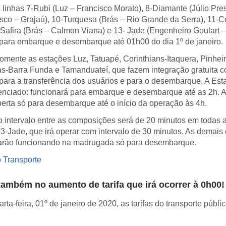
linhas 7-Rubi (Luz – Francisco Morato), 8-Diamante (Júlio Prest
co – Grajaú), 10-Turquesa (Brás – Rio Grande da Serra), 11-Co
-Safira (Brás – Calmon Viana) e 13- Jade (Engenheiro Goulart –
 para embarque e desembarque até 01h00 do dia 1º de janeiro.
omente as estações Luz, Tatuapé, Corinthians-Itaquera, Pinhei
s-Barra Funda e Tamanduateí, que fazem integração gratuita c
 para a transferência dos usuários e para o desembarque. A Est
renciado: funcionará para embarque e desembarque até as 2h. A 
aberta só para desembarque até o início da operação às 4h.
o intervalo entre as composições será de 20 minutos em todas
13-Jade, que irá operar com intervalo de 30 minutos. As demais
uarão funcionando na madrugada só para desembarque.
o Transporte
também no aumento de tarifa que irá ocorrer à 0h00!
uarta-feira, 01º de janeiro de 2020, as tarifas do transporte púb