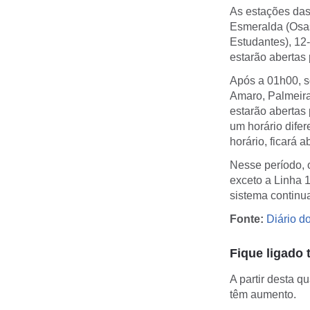
As estações das 
Esmeralda (Osas
Estudantes), 12
estarão abertas
Após a 01h00, s
Amaro, Palmeira
estarão abertas
um horário dife
horário, ficará 
Nesse período, 
exceto a Linha 
sistema contin
Fonte:
Diário d
Fique ligado 
A partir desta q
têm aumento.