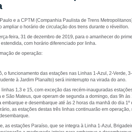
a
Paulo e a CPTM (Companhia Paulista de Trens Metropolitanos)
 ampliar o horário de circulação dos trens durante o réveillon.
terça-feira, 31 de dezembro de 2019, para o amanhecer do prime
estendida, com horário diferenciado por linha.
amação de operação:
, o funcionamento das estações nas Linhas 1-Azul, 2-Verde, 3
rudente à Jardim Planalto) será ininterrupto na virada do ano.
 linhas 1,3 e 15, com exceção das recém-inauguradas estaçõ
 e São Mateus, que operam de segunda a domingo, das 9h às 
a embarque e desembarque até às 2 horas da manhã do dia 1º d
ário, as estações destas três linhas continuarão em operação, 
 desembarque.
, as estações Paraíso, que se integra à Linha 1-Azul, Brigadei