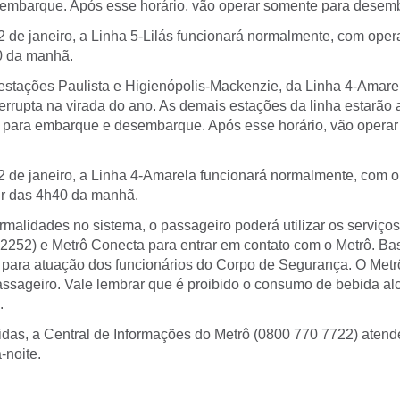
embarque. Após esse horário, vão operar somente para desem
 2 de janeiro, a Linha 5-Lilás funcionará normalmente, com ope
40 da manhã.
 estações Paulista e Higienópolis-Mackenzie, da Linha 4-Amare
errupta na virada do ano. As demais estações da linha estarão 
para embarque e desembarque. Após esse horário, vão operar
, 2 de janeiro, a Linha 4-Amarela funcionará normalmente, com 
tir das 4h40 da manhã.
malidades no sistema, o passageiro poderá utilizar os servi
-2252) e Metrô Conecta para entrar em contato com o Metrô. B
ra atuação dos funcionários do Corpo de Segurança. O Metrô 
ssageiro. Vale lembrar que é proibido o consumo de bebida al
.
das, a Central de Informações do Metrô (0800 770 7722) atend
-noite.