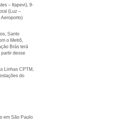
es – Itapevi), 9-
ral (Luz –
 Aeroporto)
ros, Santo
om o Metrô,
ação Brás terá
partir desse
 as Linhas CPTM,
 estações do
lico em São Paulo