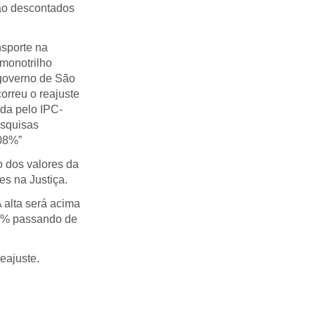
ão descontados
nsporte na
 monotrilho
 governo de São
orreu o reajuste
ida pelo IPC-
esquisas
,08%”
o dos valores da
es na Justiça.
 alta será acima
0,2% passando de
eajuste.