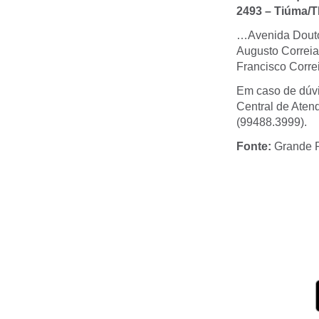
2493 – Tiúma/T
…Avenida Doutor
Augusto Correia
Francisco Corr
Em caso de dúvi
Central de Aten
(99488.3999).
Fonte:
Grande R