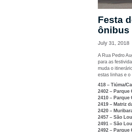
Festa d
ônibus
July 31, 2018
A Rua Pedro Aug
para as festivid
muda o itinerár
estas linhas e o 
418 – Tiúma/C
2402 – Parque
2410 – Parque 
2419 – Matriz 
2420 – Muribar
2457 – São Lou
2491 – São Lo
2492 – Parque 