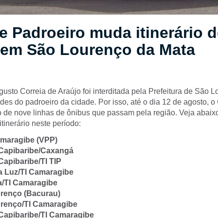
e Padroeiro muda itinerário 
 em São Lourenço da Mata
usto Correia de Araújo foi interditada pela Prefeitura de São 
ades do padroeiro da cidade. Por isso, até o dia 12 de agosto, 
io de nove linhas de ônibus que passam pela região. Veja abaix
itinerário neste período:
amaragibe (VPP)
 Capibaribe/Caxangá
Capibaribe/TI TIP
da Luz/TI Camaragibe
a/TI Camaragibe
renço (Bacurau)
urenço/TI Camaragibe
Capibaribe/TI Camaragibe