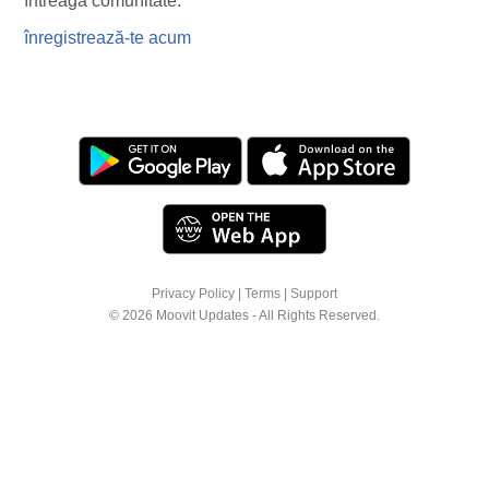
întreaga comunitate.
înregistrează-te acum
Privacy Policy
|
Terms
|
Support
© 2026 Moovit Updates - All Rights Reserved.