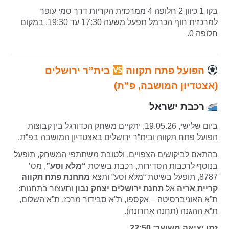
בקו 1 כיוון 2 חלופה 4 ממרכזית הקריות דרך סמי עופר
למרכזית חוף הכרמל תפעל משעה 17:30 עד 19:30, במקום
חלופה 0.
הפועל פתח תקווה
בית”ר ירושלים
(אצטדיון המושבה, פ”ת)
רכבת ישראל
ביום שלישי, 19.05.26, יתקיים משחק הכדורגל בין קבוצות
הפועל פתח תקווה ובית”ר ירושלים באצטדיון המושבה בפ”ת.
בהתאם לביקושים הצפויים, ולטובת משתתפי המשחק, תופעל
בנוסף לרכבות הסדירות, רכבת בשיטת
“מלא וסע”
, מס’
8787, תופעל בשיטת “מלא וסע” ותצא
מתחנת פתח תקווה
קריית אריה
אל
תחנת ירושלים יצחק נבון
ותעצור בתחנות:
ת”א האוניברסיטה – אקספו, ת”א סבידור מרכז, ת”א השלום,
ת”א ההגנה (תחנה אחרונה).
זמן יציאה משוער: 22:50.