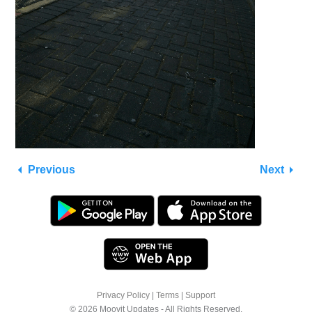
Previous
Next
Privacy Policy
|
Terms
|
Support
© 2026 Moovit Updates - All Rights Reserved.