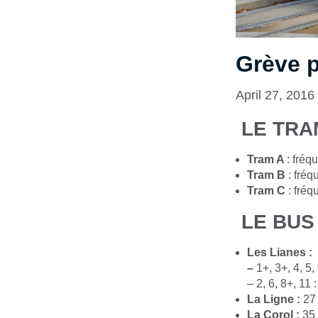
Grève p
April 27, 2016
LE TRA
Tram A
: fréq
Tram B
: fré
Tram C
: fréq
LE BUS
Les Lianes :
–
1+, 3+, 4, 5
– 2, 6, 8+, 11
La Ligne :
27
La Corol :
35 