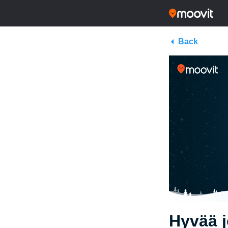
Back
Hyvää 