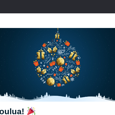
joulua!