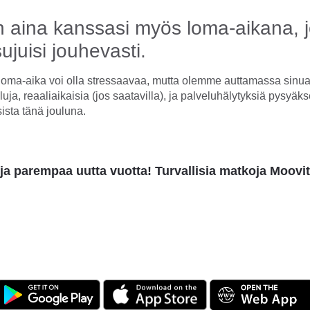
n aina kanssasi myös loma-aikana, j
ujuisi jouhevasti.
loma-aika voi olla stressaavaa, mutta olemme auttamassa sinu
luja, reaaliaikaisia (jos saatavilla), ja palveluhälytyksiä pysyäks
sista tänä jouluna.
ja parempaa uutta vuotta! Turvallisia matkoja Mooviti