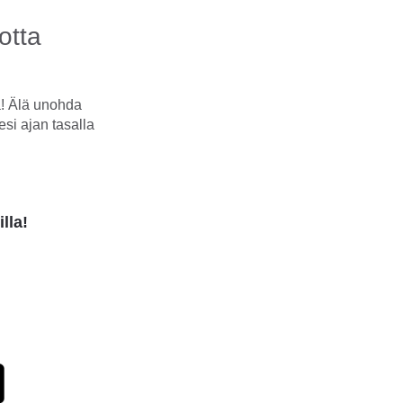
otta
a! Älä unohda
esi ajan tasalla
lla!