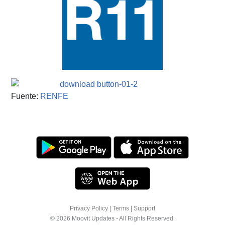
Fuente:
RENFE
Privacy Policy
|
Terms
|
Support
© 2026 Moovit Updates - All Rights Reserved.
We use cookies to offer you a better browsing